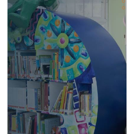
Realizamos actividades en diferentes
campus de la UAQ (Querétaro, San Juan
del Río y Cadereyta), con instituciones de
educación básica (pública y privada),
hospitales (IMSS, HITO, UMAA),
albergues, centros de día, estancias
infantiles, centros de rehabilitación en
adicciones y centros para adultos mayores.