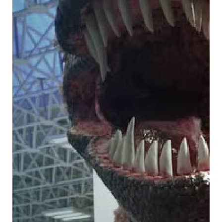
Objetivo del Área La misión de Ximhai,
Museo de Ciencias es promover y realizar
actividades de divulgación con calidad y
responsabilidad social, que contribuyan a
la apropiación publica de la ciencia.
Además de formar profesionales en el
área. Funciones Principales Impartir
talleres de Ciencia Recreativa Realizar
actividades de apropiación publica de la
ciencia Gestionar