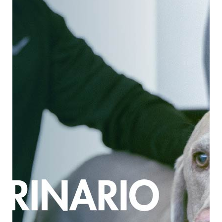
El Hospital Veterinario de Especialidades
en Pequeñas Especies (HVEPE) de la
Universidad Autónoma de Querétaro
(UAQ) es una Institución de enseñanza
donde los alumnos de servicio social y
prácticas profesionales aprenden las
mejores prácticas de la clínica y cirugía de
pequeñas especies guiados por médicos
especialistas, para ofrecer servicio de
primer